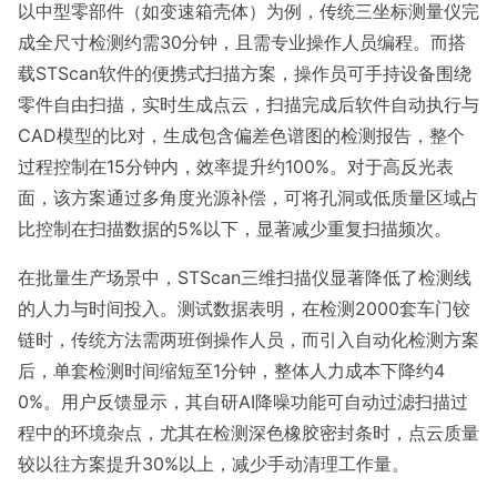
以中型零部件（如变速箱壳体）为例，传统三坐标测量仪完
成全尺寸检测约需30分钟，且需专业操作人员编程。而搭
载STScan软件的便携式扫描方案，操作员可手持设备围绕
零件自由扫描，实时生成点云，扫描完成后软件自动执行与
CAD模型的比对，生成包含偏差色谱图的检测报告，整个
过程控制在15分钟内，效率提升约100%。对于高反光表
面，该方案通过多角度光源补偿，可将孔洞或低质量区域占
比控制在扫描数据的5%以下，显著减少重复扫描频次。
在批量生产场景中，STScan三维扫描仪显著降低了检测线
的人力与时间投入。测试数据表明，在检测2000套车门铰
链时，传统方法需两班倒操作人员，而引入自动化检测方案
后，单套检测时间缩短至1分钟，整体人力成本下降约4
0%。用户反馈显示，其自研AI降噪功能可自动过滤扫描过
程中的环境杂点，尤其在检测深色橡胶密封条时，点云质量
较以往方案提升30%以上，减少手动清理工作量。