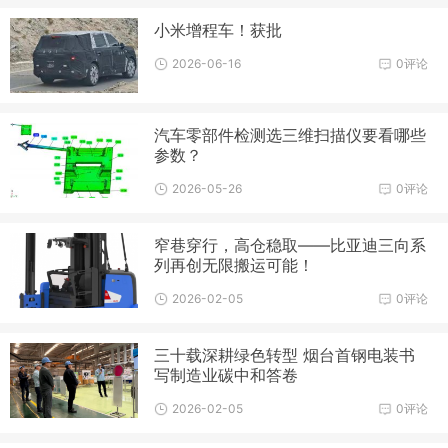
小米增程车！获批
2026-06-16
0评论
汽车零部件检测选三维扫描仪要看哪些
参数？
2026-05-26
0评论
窄巷穿行，高仓稳取——比亚迪三向系
列再创无限搬运可能！
2026-02-05
0评论
三十载深耕绿色转型 烟台首钢电装书
写制造业碳中和答卷
2026-02-05
0评论