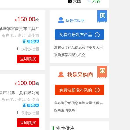
大图
列表
150.00
￥
/套
我是供应商
县辛寨富豪汽车工具厂
免费注册发布产品
所在地：浙江-温州市
发布优质产品信息获得更多大宗
对比/批量
采购推荐匹配的机会
立即购买
我是采购商
100.00
￥
/套
免费注册发布采购
康市召凰工具有限公司
所在地：浙江-金华市
发布询价单信息坐等大量优质供
应商主动联系
对比/批量
立即购买
推荐供应