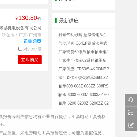
130.80
￥
/件
最新供应
榕城机电设备有限公司
所在地：广东-广州市
衬氟气动球阀 意威铸钢法兰
式气动衬
气动球阀 Q641F意威法兰式
对比/批量
气动球阀
厂家现货69系列轴承轴承钢/
立即购买
不锈钢材
厂家生产供应62系列轴承多
材质选择转
厂家供应LFR50/5-4KDDNPP
走轨道导轮
源厂直供不锈钢轴承S688ZZ
淋浴房滑轮
轴承608 608Z 608ZZ 608RS
滑板 溜冰
轴承 6003 6003Z 6003ZZ 60
03RS 6003
轴承 6200 6200Z 6200ZZ 62
00RS 6200
具报价等相关信息均有企业自行提供，组套电动工具价格
任。
产品质量。如组套电动工具报价过低，可能为虚假信息，