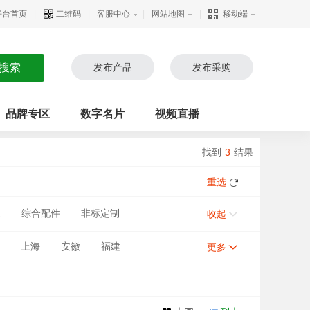
平台首页
|
二维码
|
客服中心
|
网站地图
|
移动端
发布产品
发布采购
品牌专区
数字名片
视频直播
找到
3
结果
重选
业
综合配件
非标定制
收起
上海
安徽
福建
更多
甘肃
河南
宁夏
新疆