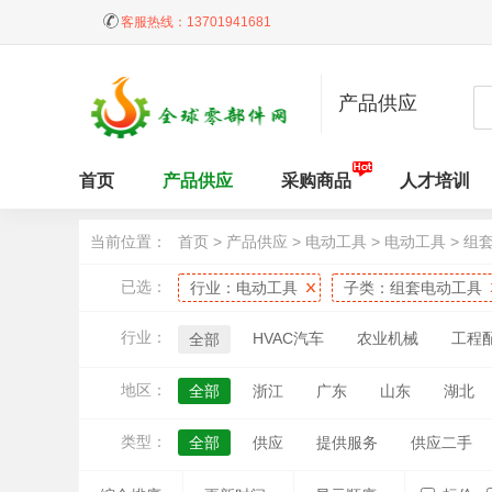
客服热线：
13701941681
产品供应
首页
产品供应
采购商品
人才培训
当前位置：
首页
>
产品供应
>
电动工具
>
电动工具
>
组
已选：
行业：
电动工具
子类：
组套电动工具
行业：
HVAC汽车
农业机械
工程
全部
地区：
全部
浙江
广东
山东
湖北
江西
天津
黑龙江
吉林
内蒙
类型：
全部
供应
提供服务
供应二手
台湾
香港
澳门