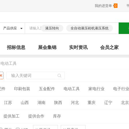
我的进货单
0
液压转向
全自动液压砖机液压系统
招标信息
展会集锦
实时资讯
会员之家
套电动工具
配件
印刷包装
五金配件
电动工具
家电行业
电子行
江苏
山西
湖南
陕西
河北
重庆
辽宁
北京
古
广西
海南
四川
贵州
云南
西藏
青海
提供加工
提供合作
库存