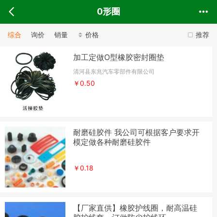
0形圈
综合
询价
销量
价格
推荐
加工定做O型橡胶密封圈垫
清河县东兆汽车零部件有限公司
￥0.50
耐磨硅胶件 我公司可根据客户要求开
模定做各种耐磨硅胶件
￥0.18
【厂家直供】橡胶护线圈，耐高温硅