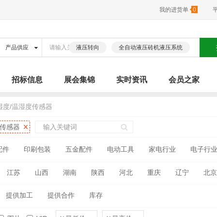
我的进货单
0
液压转向
全自动液压砖机液压系统
招标信息
展会集锦
实时资讯
会员之家
湿度/温湿度传感器
度传感器
配件
印刷包装
五金配件
电动工具
家电行业
电子行
江苏
山西
湖南
陕西
河北
重庆
辽宁
北京
古
广西
海南
四川
贵州
云南
西藏
青海
提供加工
提供合作
库存