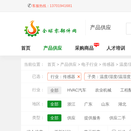
客服热线：
13701941681
产品供应
首页
产品供应
采购商品
人才培训
当前位置：
首页
>
产品供应
>
电子行业
>
传感器
>
温度/
已选：
行业：
传感器
子类：
温度/湿度/温湿
行业：
HVAC汽车
农业机械
工程
全部
地区：
全部
浙江
广东
山东
湖北
江西
天津
黑龙江
吉林
内蒙
类型：
全部
供应
提供服务
供应二手
台湾
香港
澳门