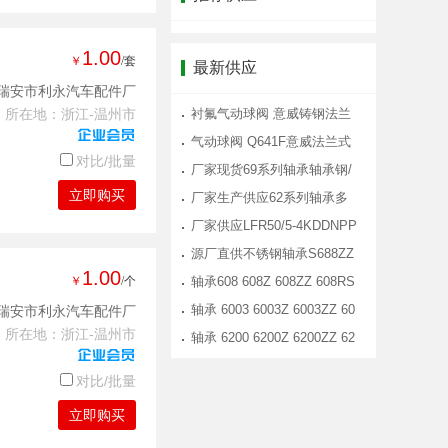
1.00
￥
/套
最新供应
瑞安市利永汽车配件厂
所在地：浙江-温州市
衬氟气动球阀 意威铸钢法兰
式气动衬
气动球阀 Q641F意威法兰式
对比/批量
气动球阀
厂家现货69系列轴承轴承钢/
立即购买
不锈钢材
厂家生产供应62系列轴承多
材质选择转
厂家供应LFR50/5-4KDDNPP
走轨道导轮
源厂直供不锈钢轴承S688ZZ
1.00
￥
/个
淋浴房滑轮
轴承608 608Z 608ZZ 608RS
滑板 溜冰
轴承 6003 6003Z 6003ZZ 60
瑞安市利永汽车配件厂
所在地：浙江-温州市
03RS 6003
轴承 6200 6200Z 6200ZZ 62
00RS 6200
对比/批量
立即购买