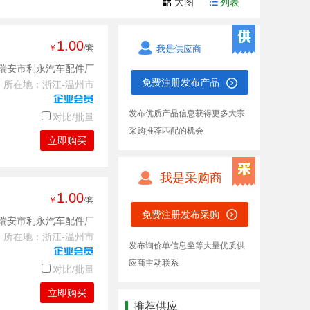
大图
列表
1.00
￥
/套
我是供应商
瑞安市利永汽车配件厂
免费注册发布产品
所在地：浙江-温州市
发布优质产品信息获得更多大宗
对比/批量
采购推荐匹配的机会
立即购买
我是采购商
1.00
￥
/套
免费注册发布采购
瑞安市利永汽车配件厂
所在地：浙江-温州市
发布询价单信息坐等大量优质供
应商主动联系
对比/批量
立即购买
推荐供应