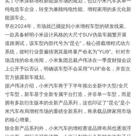
实了小米深耕增程新能源市场的规划，也让小米汽车从单一
纯电造车企业，转变为兼顾纯电性能、增程家用的多元化新
能源车企。
早在2024年，市场就已捕捉到小米增程车型的研发线索。
一款具备鲜明小米设计风格的大尺寸SUV伪装车频繁开展
道路测试，该车型内部代号为“昆仑”，核心搭载增程式动力
系统，彼时行业普遍猜测其最终量产命名为“YU9”。针对市
场流传的命名传闻，小米集团总裁卢伟冰在一季度财报会议
上公开予以否认，明确该车型不会采用“YU9”命名，并首次
官方披露新车规划。
据卢伟冰介绍，小米汽车将于下半年推出全新中大型/全尺
寸车型，新车基于全新专属平台打造，并非单一车型，而是
拥有多款衍生版本的全新产品系列，这也印证了“昆仑”是小
米汽车布局增程市场的重磅全新系列，将承载品牌家用市场
的核心增量。
除全新产品系列外，小米汽车的增程赛道品牌布局也逐渐浮