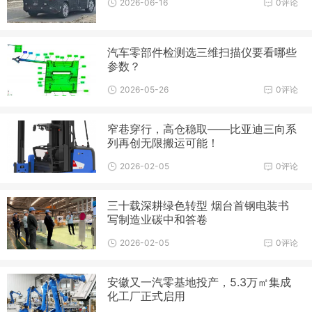
2026-06-16
0评论
汽车零部件检测选三维扫描仪要看哪些
参数？
2026-05-26
0评论
窄巷穿行，高仓稳取——比亚迪三向系
列再创无限搬运可能！
2026-02-05
0评论
三十载深耕绿色转型 烟台首钢电装书
写制造业碳中和答卷
2026-02-05
0评论
安徽又一汽零基地投产，5.3万㎡集成
化工厂正式启用