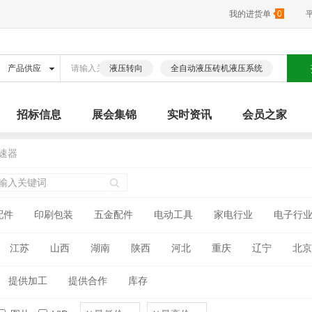
我的进货单
0
液压转向
全自动液压砖机液压系统
招标信息
展会集锦
实时资讯
会员之家
速器
配件
印刷包装
五金配件
电动工具
家电行业
电子行
江苏
山西
湖南
陕西
河北
重庆
辽宁
北京
古
广西
海南
四川
贵州
云南
西藏
青海
提供加工
提供合作
库存