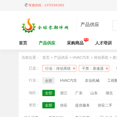
客服热线：
13701941681
产品供应
首页
产品供应
采购商品
人才培训
当前位置：
首页
>
产品供应
>
HVAC汽车
>
传动系统
>
差
已选：
行业：
传动系统
子类：
差速器
行业：
HVAC汽车
农业机械
工程
全部
地区：
全部
浙江
广东
山东
湖北
江西
天津
黑龙江
吉林
内蒙
类型：
全部
供应
提供服务
供应二手
台湾
香港
澳门