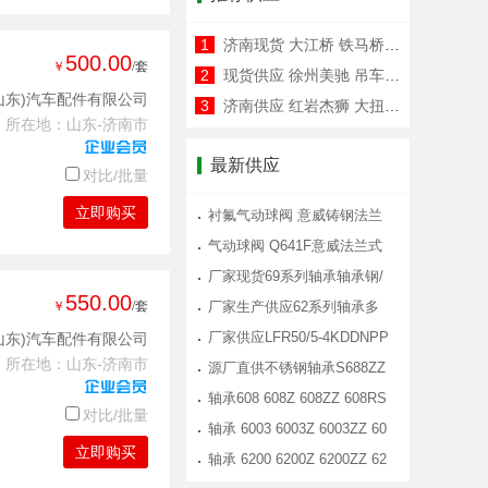
1
济南现货 大江桥 铁马桥 吊车差速器
500.00
￥
/套
2
现货供应 徐州美驰 吊车差速器 美驰
山东)汽车配件有限公司
3
济南供应 红岩杰狮 大扭矩桥 差速器
所在地：山东-济南市
最新供应
对比/批量
立即购买
衬氟气动球阀 意威铸钢法兰
式气动衬
气动球阀 Q641F意威法兰式
气动球阀
厂家现货69系列轴承轴承钢/
550.00
￥
/套
不锈钢材
厂家生产供应62系列轴承多
材质选择转
厂家供应LFR50/5-4KDDNPP
山东)汽车配件有限公司
所在地：山东-济南市
走轨道导轮
源厂直供不锈钢轴承S688ZZ
淋浴房滑轮
轴承608 608Z 608ZZ 608RS
对比/批量
滑板 溜冰
轴承 6003 6003Z 6003ZZ 60
立即购买
03RS 6003
轴承 6200 6200Z 6200ZZ 62