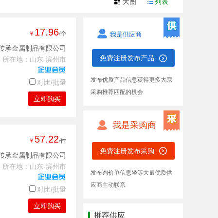
大图
列表
17.96
￥
/个
我是供应商
传承金属制品有限公司
免费注册发布产品
所在地：山东-滨州市
发布优质产品信息获得更多大宗
对比/批量
采购推荐匹配的机会
立即购买
我是采购商
57.22
￥
/件
免费注册发布采购
传承金属制品有限公司
所在地：山东-滨州市
发布询价单信息坐等大量优质供
应商主动联系
对比/批量
立即购买
推荐供应