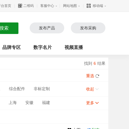
平台首页
|
二维码
|
客服中心
|
网站地图
|
移动端
发布产品
发布采购
品牌专区
数字名片
视频直播
找到
6
结果
重选
业
综合配件
非标定制
收起
上海
安徽
福建
更多
甘肃
河南
宁夏
新疆