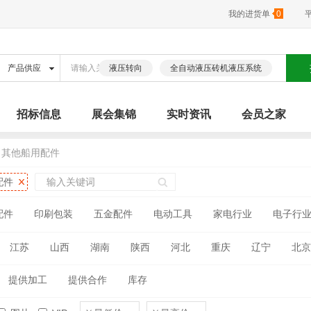
我的进货单
0
液压转向
全自动液压砖机液压系统
招标信息
展会集锦
实时资讯
会员之家
>
其他船用配件
配件
配件
印刷包装
五金配件
电动工具
家电行业
电子行
江苏
山西
湖南
陕西
河北
重庆
辽宁
北京
古
广西
海南
四川
贵州
云南
西藏
青海
提供加工
提供合作
库存