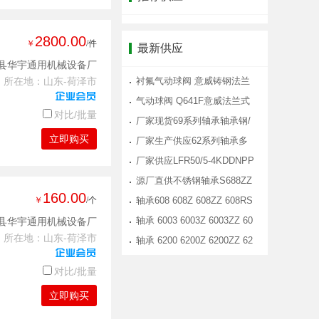
2800.00
￥
/件
最新供应
县华宇通用机械设备厂
所在地：山东-荷泽市
衬氟气动球阀 意威铸钢法兰
式气动衬
气动球阀 Q641F意威法兰式
对比/批量
气动球阀
厂家现货69系列轴承轴承钢/
立即购买
不锈钢材
厂家生产供应62系列轴承多
材质选择转
厂家供应LFR50/5-4KDDNPP
走轨道导轮
源厂直供不锈钢轴承S688ZZ
160.00
￥
/个
淋浴房滑轮
轴承608 608Z 608ZZ 608RS
滑板 溜冰
轴承 6003 6003Z 6003ZZ 60
县华宇通用机械设备厂
所在地：山东-荷泽市
03RS 6003
轴承 6200 6200Z 6200ZZ 62
00RS 6200
对比/批量
立即购买