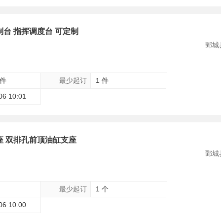
制台 指挥调度台 可定制
鄄城
 件
最少起订
1 件
06 10:01
座 双排孔前顶油缸支座
鄄城
最少起订
1 个
06 10:00