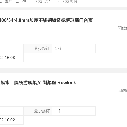
图片
VIP
-
mm 100*54*4.8mm加厚不锈钢铸造橱柜玻璃门合页
阳信
最少起订
1 个
02 16:08
艇水上艇筏游艇桨叉 划桨座 Rowlock
阳信
最少起订
1 件
02 16:02