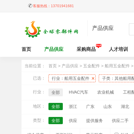
客服热线：
13701941681
产品供应
首页
产品供应
采购商品
人才培训
当前位置：
首页
>
产品供应
>
五金配件
>
船用五金配件
已选：
行业：
船用五金配件
子类：
其他船用
行业：
HVAC汽车
农业机械
工程
全部
地区：
全部
浙江
广东
山东
湖北
江西
天津
黑龙江
吉林
内蒙
类型：
全部
供应
提供服务
供应二手
台湾
香港
澳门