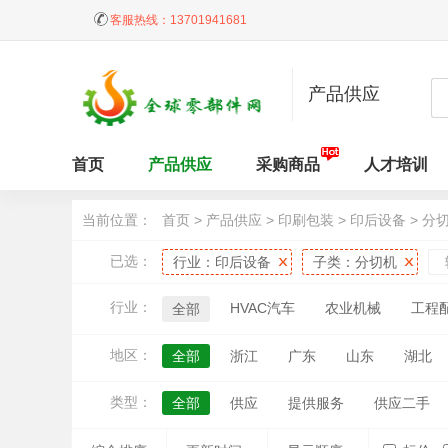
客服热线：
13701941681
产品供应
首页
产品供应
采购商品
人才培训
当前位置：
首页
>
产品供应
>
印刷包装
>
印后设备
>
分
已选：
行业：
印后设备
子类：
分切机
行业：
HVAC汽车
农业机械
工程
全部
地区：
全部
浙江
广东
山东
湖北
江西
天津
黑龙江
吉林
内蒙
类型：
全部
供应
提供服务
供应二手
台湾
香港
澳门