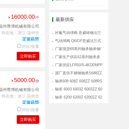
16000.00
￥
/个
最新供应
温州尊博机械有限公司
所在地：浙江-温州市
衬氟气动球阀 意威铸钢法兰
式气动衬
气动球阀 Q641F意威法兰式
对比/批量
气动球阀
厂家现货69系列轴承轴承钢/
立即购买
不锈钢材
厂家生产供应62系列轴承多
材质选择转
厂家供应LFR50/5-4KDDNPP
走轨道导轮
源厂直供不锈钢轴承S688ZZ
5000.00
￥
/台
淋浴房滑轮
轴承608 608Z 608ZZ 608RS
滑板 溜冰
轴承 6003 6003Z 6003ZZ 60
温州尊博机械有限公司
所在地：浙江-温州市
03RS 6003
轴承 6200 6200Z 6200ZZ 62
00RS 6200
对比/批量
立即购买