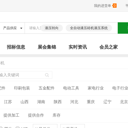
我的进货单
0
液压转向
全自动液压砖机液压系统
招标信息
展会集锦
实时资讯
会员之家
切机
配件
印刷包装
五金配件
电动工具
家电行业
电子行
江苏
山西
湖南
陕西
河北
重庆
辽宁
北京
古
广西
海南
四川
贵州
云南
西藏
青海
提供加工
提供合作
库存