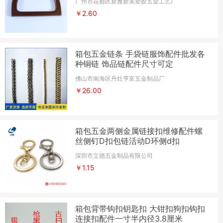
广州市花都区新雅新美塑胶五金工艺厂
￥2.60
箱包五金链条 手袋链服饰配件批发各
种铜链 饰品链配件尺寸可定
佛山市南海区丹灶亨富五金制品厂
￥26.00
箱包五金两侧金属链接扣维修配件螺
丝侧钉D扣包链活动D环侧d扣
深圳市立德五金制品有限公司
￥1.15
箱包背带钩扣钥匙扣 大钳扣狗扣钩扣
连接扣配件一寸半内径3.8厘米