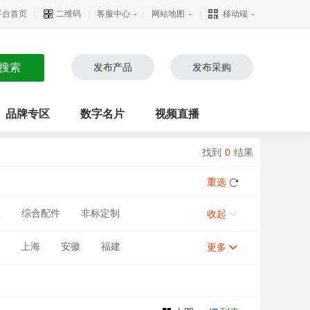
平台首页
|
二维码
|
客服中心
|
网站地图
|
移动端
发布产品
发布采购
品牌专区
数字名片
视频直播
找到
0
结果
重选
业
综合配件
非标定制
收起
上海
安徽
福建
更多
甘肃
河南
宁夏
新疆