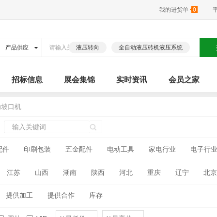
我的进货单
0
液压转向
全自动液压砖机液压系统
招标信息
展会集锦
实时资讯
会员之家
动坡口机
配件
印刷包装
五金配件
电动工具
家电行业
电子行
江苏
山西
湖南
陕西
河北
重庆
辽宁
北京
古
广西
海南
四川
贵州
云南
西藏
青海
提供加工
提供合作
库存