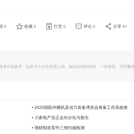
报
收藏
打赏
评论
分享
0
0
0
0
67
读者仅做参考，如若文中涉及有违公德、触犯法律的内容，一经发现，立即删
• 2026国际内燃机及动力装备博览会筹备工作高效推
• 小家电产业正走向分化与新生
• 增材制造零件三维扫描检测