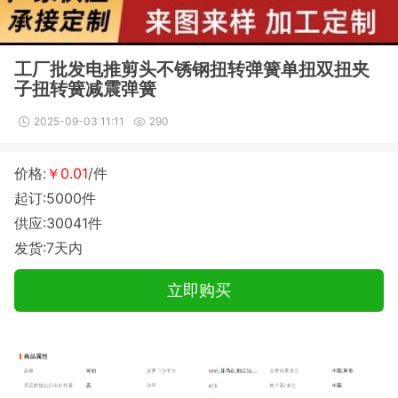
工厂批发电推剪头不锈钢扭转弹簧单扭双扭夹
子扭转簧减震弹簧
2025-09-03 11:11
290
价格:
￥0.01
/件
起订:5000件
供应:30041件
发货:7天内
立即购买