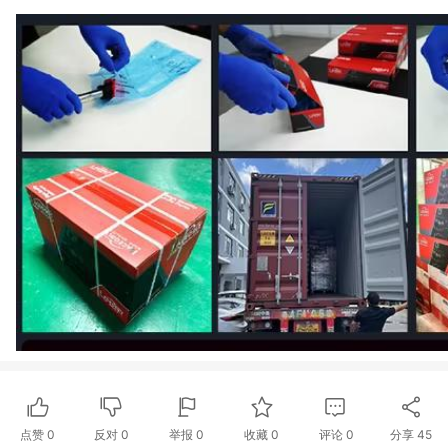
点赞
0
反对
0
举报 0
收藏 0
评论
0
分享
45