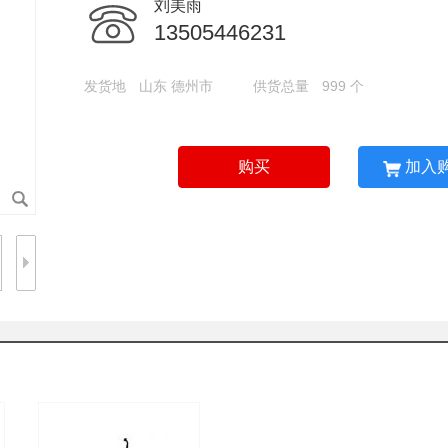
刘美雨
13505446231
发货地
山东 德州市
供货总量
999 个
购买
加入