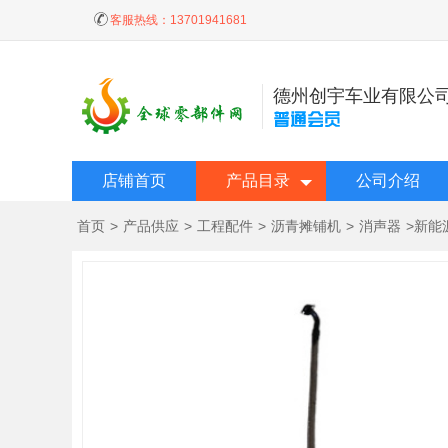
客服热线：
13701941681
德州创宇车业有限公
店铺首页
产品目录
公司介绍
首页
>
产品供应
>
工程配件
>
沥青摊铺机
>
消声器
>
新能