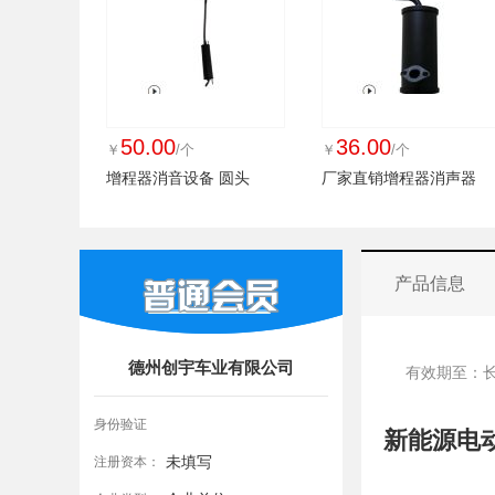
50.00
36.00
￥
/个
￥
/个
增程器消音设备 圆头
厂家直销增程器消声器
产品信息
德州创宇车业有限公司
有效期至：
身份验证
新能源电
未填写
注册资本：