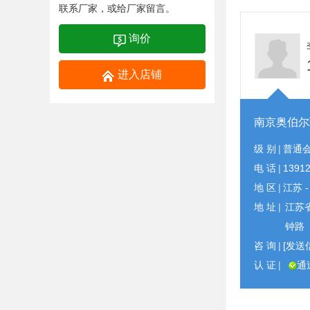
联系厂家，或给厂家留言。
询价
进入店铺
南京奥伯尔
级 别
|
普通
电 话
|
1391
地 区
|
江苏 
地 址
|
江苏
钟路
咨 询
|
[发送
认 证
|
通