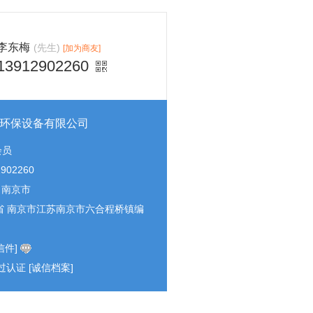
李东梅
(先生)
[加为商友]
13912902260
环保设备有限公司
会员
2902260
- 南京市
省 南京市江苏南京市六合程桥镇编
信件]
过认证
[诚信档案]