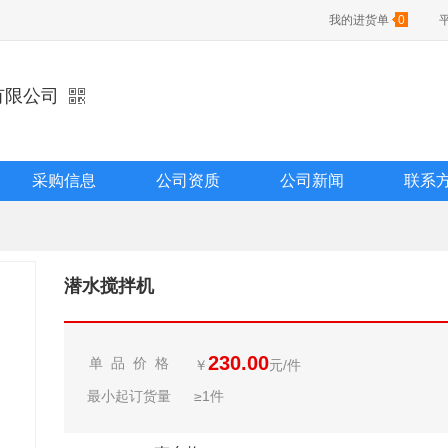
我的进货单
0
有限公司
采购信息
公司资质
公司新闻
联系
潜水搅拌机
230.00
单 品 价 格
￥
元/件
最小起订货量
≥1件