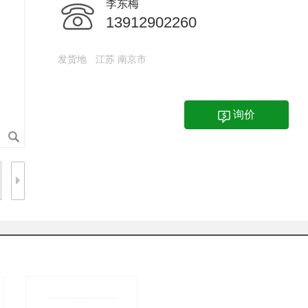
李东梅
13912902260
发货地
江苏 南京市
询价