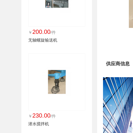
200.00
￥
/件
无轴螺旋输送机
供应商信息
230.00
￥
/件
潜水搅拌机