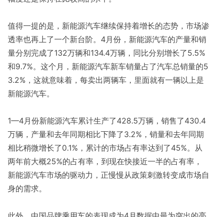
值得一提的是，新能源汽车继续保持着增长的态势，市场渗
透率也再上了一个新台阶。4月份，新能源汽车的产量和销
量分别完成了132万辆和134.4万辆，同比分别增长了5.5%
和9.7%。这个月，新能源汽车新车销量占了汽车总销量的5
3.2%，这就意味着，每卖出两辆车，里面就有一辆以上是
新能源汽车。
1—4月份新能源汽车累计生产了428.5万辆，销售了430.4
万辆，产量和去年同期相比下降了3.2%，销量和去年同期
相比稍微增长了0.1%，累计的市场占有率达到了45%。从
两年前大概25%的占有率，到现在快接近一半的占有率，
新能源汽车市场的驱动力，正慢慢从政策刺激转变成市场自
身的需求。
此外，中国品牌乘用车的表现成为4月数据中最为突出的亮