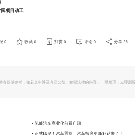
南
业园项目动工
报
收藏
打赏
评论
分享
0
0
0
0
36
读者仅做参考，如若文中涉及有违公德、触犯法律的内容，一经发现，立即删
• 氢能汽车商业化前景广阔
• 正式印发！汽车置换、汽车报废更新补贴来了！