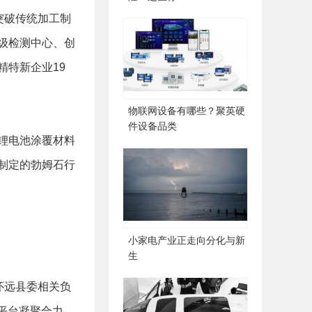
突破传统加工制
级检测中心、创
特新企业19
物联网设备有哪些？聚英硬
件设备品类
锂电池涂覆材料
制定的勃姆石行
小家电产业正走向分化与新
生
怀远县委相关负
平台凝聚合力，